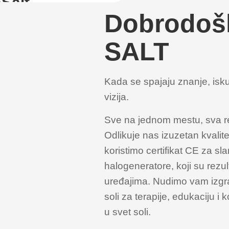
aSalt
Dobrodošl
iterian
SALT
ionalni
nerator za
Kada se spajaju znanje, isku
rije do 15m2.
vizija.
Sve na jednom mestu, sva re
edinosti o
Odlikuje nas izuzetan kvalitet
roizvodu
koristimo certifikat CE za sl
halogeneratore, koji su rezu
uređajima. Nudimo vam izgr
soli za terapije, edukaciju i
u svet soli.