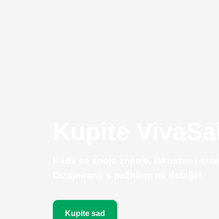
Kupite VivaSa
Kada se spoje znanje, iskustvo i srce
Dizajnirano s pažnjom na detalje!
Kupite sad