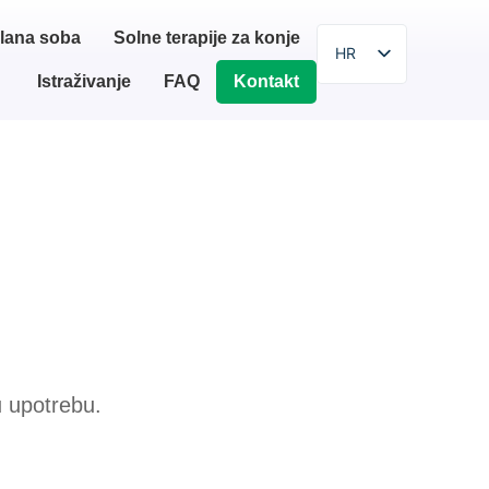
lana soba
Solne terapije za konje
HR
Istraživanje
FAQ
Kontakt
EN
SR
SL
PL
BG
HU
IT
ZH
u upotrebu.
DE
ES
FI