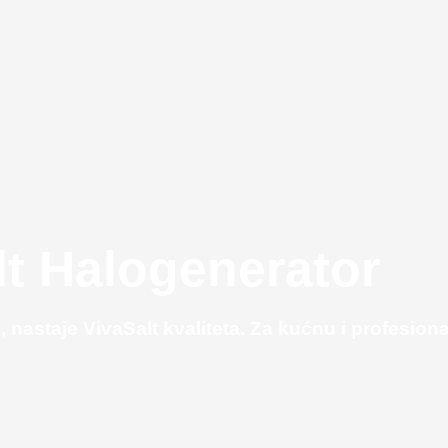
lt Halogenerator
, nastaje VivaSalt kvaliteta. Za kućnu i profesion