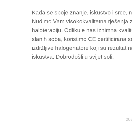
Kada se spoje znanje, iskustvo i srce, n
Nudimo Vam visokokvalitetna rješenja z
haloterapiju. Odlikuje nas iznimna kvalit
slanih soba, koristimo CE certificirana s
izdržljive halogenatore koji su rezultat
iskustva. Dobrodošli u svijet soli.
202