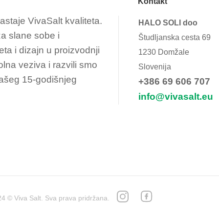
Kontakt
astaje VivaSalt kvaliteta.
HALO SOLI doo
a slane sobe i
Študljanska cesta 69
eta i dizajn u proizvodnji
1230 Domžale
olna veziva i razvili smo
Slovenija
 našeg 15-godišnjeg
+386 69 606 707
info@vivasalt.eu
4 © Viva Salt. Sva prava pridržana.