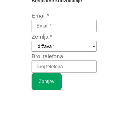
Besplatne konzultacije
Email
*
Zemlja
*
Broj e-
Broj telefona
pošte
Telefon
Zahtjev