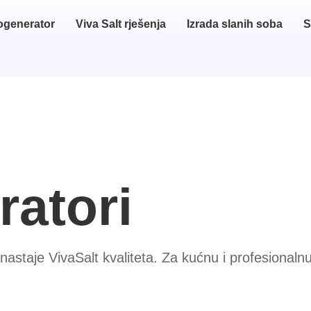
ogenerator
Viva Salt rješenja
Izrada slanih soba
S
ratori
nastaje VivaSalt kvaliteta. Za kućnu i profesionaln