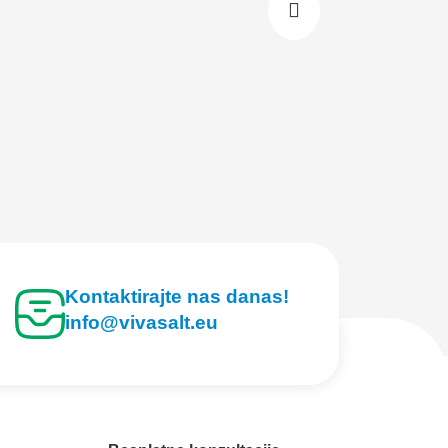
antibioticima steroi
Kontaktirajte nas danas!
info@vivasalt.eu