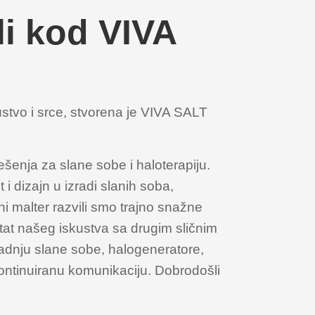
VivaSalt
i kod VIVA
Comfortable
Profesionalni
halogenerator za
stvo i srce, stvorena je VIVA SALT
prostorije veće od
15m2.
šenja za slane sobe i haloterapiju.
 i dizajn u izradi slanih soba,
Pojedinosti o
ani malter razvili smo trajno snažne
proizvodu
ltat našeg iskustva sa drugim sličnim
adnju slane sobe, halogeneratore,
 kontinuiranu komunikaciju. Dobrodošli