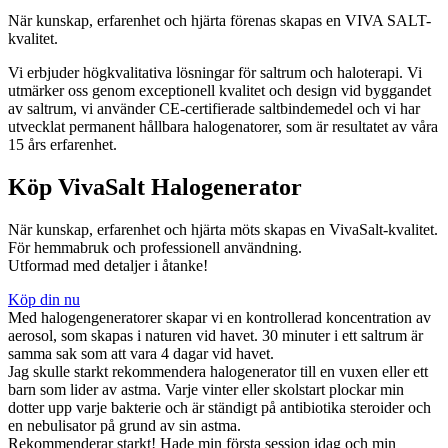
När kunskap, erfarenhet och hjärta förenas skapas en VIVA SALT-
kvalitet.
Vi erbjuder högkvalitativa lösningar för saltrum och haloterapi. Vi
utmärker oss genom exceptionell kvalitet och design vid byggandet
av saltrum, vi använder CE-certifierade saltbindemedel och vi har
utvecklat permanent hållbara halogenatorer, som är resultatet av våra
15 års erfarenhet.
Köp VivaSalt Halogenerator
När kunskap, erfarenhet och hjärta möts skapas en VivaSalt-kvalitet.
För hemmabruk och professionell användning.
Utformad med detaljer i åtanke!
Köp din nu
Med halogengeneratorer skapar vi en kontrollerad koncentration av
aerosol, som skapas i naturen vid havet. 30 minuter i ett saltrum är
samma sak som att vara 4 dagar vid havet.
Jag skulle starkt rekommendera halogenerator till en vuxen eller ett
barn som lider av astma. Varje vinter eller skolstart plockar min
dotter upp varje bakterie och är ständigt på antibiotika steroider och
en nebulisator på grund av sin astma.
Rekommenderar starkt! Hade min första session idag och min