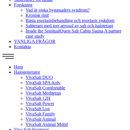
Forskning
Vad är sjuka byggnaders syndrom?
Kronisk rinit
Bästa psoriasisbehandling och psoriasis sjukdom
Saltterapi med torr aerosol av salt och haloterapi
Inside the SpiritualQuest Salt Cabin Sauna A partner
case study
VANLIGA FRÅGOR
Kontakta
Hem
Halogenerator
VivaSalt DUO
VivaSalt SPA-kolv
VivaSalt Comfortable
VivaSalt Mediteran
VivaSalt 12H
VivaSalt Power
VivaSalt Lux
VivaSalt Family
VivaSalt Animal
VivaSalt Animal Mobil
Viva Salt lösningar