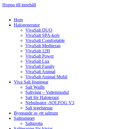
Hoppa till innehåll
Hem
Halogenerator
VivaSalt DUO
VivaSalt SPA-kolv
VivaSalt Comfortable
VivaSalt Mediteran
VivaSalt 12H
VivaSalt Power
VivaSalt Lux
VivaSalt Family
VivaSalt Animal
VivaSalt Animal Mobil
Viva Salt lösningar
Salt Wallls
Saltvägg – Vattenmodul
Salt för Haloterapi
Nebulisator -SOLFOG V3
Salt tegelstenar
Byggande av ett saltrum
Saltrummet
Saltgrotta
Saltterapier för hästar