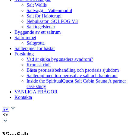
Salt Wallls
Saltvägg – Vattenmodul
Salt för Haloterapi
Nebulisator -SOLFOG V3
Salt tegelstenar
Byggande av ett saltrum
Saltrummet
Saltgrotta
Saltterapier för hästar
Forskning
Vad är sjuka byggnaders syndrom?
Kronisk rinit
Bästa psoriasisbehandling och psoriasis sjukdom
Saltterapi med torr aerosol av salt och haloterapi
Inside the SpiritualQuest Salt Cabin Sauna A partner
case study
VANLIGA FRÅGOR
Kontakta
SV
SV
VivaSalt