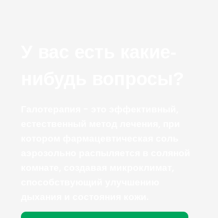
У вас есть какие-
нибудь вопросы?
Галотерапия - это эффективный,
естественный метод лечения, при
котором фармацевтическая соль
аэрозольно распыляется в соляной
комнате, создавая микроклимат,
способствующий улучшению
дыхания и состояния кожи.