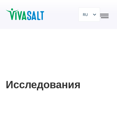
RU
EN
SR
SL
HR
PL
BG
HU
Исследования
IT
ZH
DE