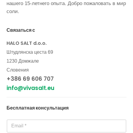
нашего 15-летнего опыта. Добро пожаловать в мир
соли.
Связаться с
HALO SALT d.o.o.
Штудлянска цеста 69
1230 Домжале
Словения
+386 69 606 707
info@vivasalt.eu
Бесплатная консультация
Э
Т
л
е