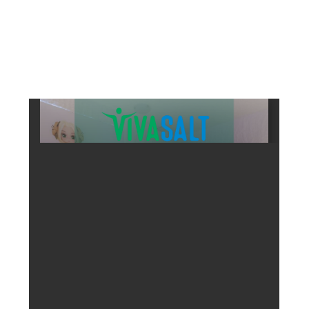
ES
FI
CS
FR
JA
SV
DA
NL