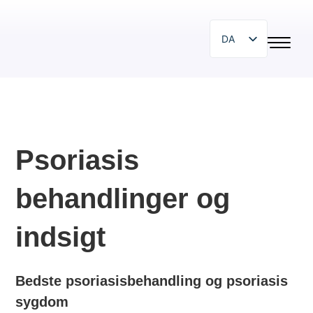
DA
EN
SR
SL
HR
Psoriasis
PL
BG
behandlinger og
HU
indsigt
IT
ZH
Bedste psoriasisbehandling og psoriasis
DE
sygdom