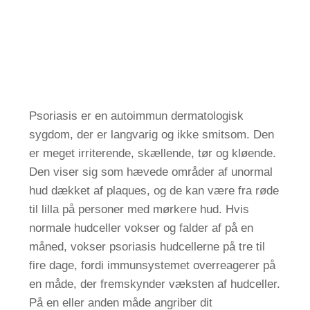
ES
FI
CS
FR
JA
Psoriasis er en autoimmun dermatologisk
SV
sygdom, der er langvarig og ikke smitsom. Den
NL
er meget irriterende, skællende, tør og kløende.
Den viser sig som hævede områder af unormal
RU
hud dækket af plaques, og de kan være fra røde
til lilla på personer med mørkere hud. Hvis
normale hudceller vokser og falder af på en
måned, vokser psoriasis hudcellerne på tre til
fire dage, fordi immunsystemet overreagerer på
en måde, der fremskynder væksten af hudceller.
På en eller anden måde angriber dit