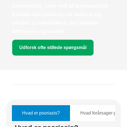
behandling, hvor salt af farmaceutisk
kvalitet aerosoleres i et saltrum og
skaber et mikroklima, der hjælper
luftvejene og huden.
Udforsk ofte stillede spørgsmål
Hvad er psoriasis?
Hvad forårsager psoria