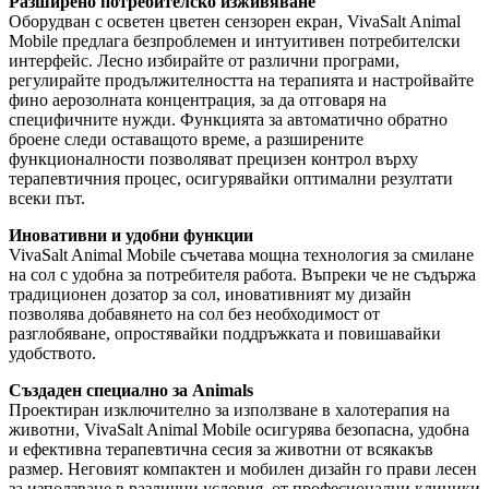
Разширено потребителско изживяване
Оборудван с осветен цветен сензорен екран, VivaSalt Animal
Mobile предлага безпроблемен и интуитивен потребителски
интерфейс. Лесно избирайте от различни програми,
регулирайте продължителността на терапията и настройвайте
фино аерозолната концентрация, за да отговаря на
специфичните нужди. Функцията за автоматично обратно
броене следи оставащото време, а разширените
функционалности позволяват прецизен контрол върху
терапевтичния процес, осигурявайки оптимални резултати
всеки път.
Иновативни и удобни функции
VivaSalt Animal Mobile съчетава мощна технология за смилане
на сол с удобна за потребителя работа. Въпреки че не съдържа
традиционен дозатор за сол, иновативният му дизайн
позволява добавянето на сол без необходимост от
разглобяване, опростявайки поддръжката и повишавайки
удобството.
Създаден специално за Animals
Проектиран изключително за използване в халотерапия на
животни, VivaSalt Animal Mobile осигурява безопасна, удобна
и ефективна терапевтична сесия за животни от всякакъв
размер. Неговият компактен и мобилен дизайн го прави лесен
за използване в различни условия, от професионални клиники