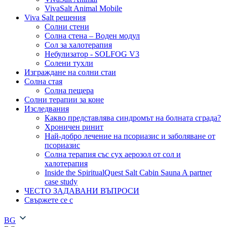
VivaSalt Animal Mobile
Viva Salt решения
Солни стени
Солна стена – Воден модул
Сол за халотерапия
Небулизатор - SOLFOG V3
Солени тухли
Изграждане на солни стаи
Солна стая
Солна пещера
Солни терапии за коне
Изследвания
Какво представлява синдромът на болната сграда?
Хроничен ринит
Най-добро лечение на псориазис и заболяване от
псориазис
Солна терапия със сух аерозол от сол и
халотерапия
Inside the SpiritualQuest Salt Cabin Sauna A partner
case study
ЧЕСТО ЗАДАВАНИ ВЪПРОСИ
Свържете се с
BG