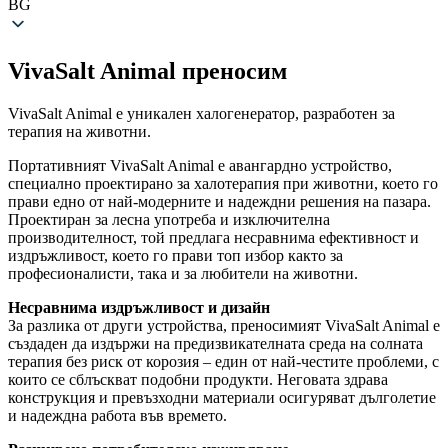
BG
VivaSalt Animal преносим
VivaSalt Animal е уникален халогенератор, разработен за
терапия на животни.
Портативният VivaSalt Animal е авангардно устройство,
специално проектирано за халотерапия при животни, което го
прави едно от най-модерните и надеждни решения на пазара.
Проектиран за лесна употреба и изключителна
производителност, той предлага несравнима ефективност и
издръжливост, което го прави топ избор както за
професионалисти, така и за любители на животни.
Несравнима издръжливост и дизайн
За разлика от други устройства, преносимият VivaSalt Animal е
създаден да издържи на предизвикателната среда на солната
терапия без риск от корозия – един от най-честите проблеми, с
които се сблъскват подобни продукти. Неговата здрава
конструкция и превъзходни материали осигуряват дълголетие
и надеждна работа във времето.