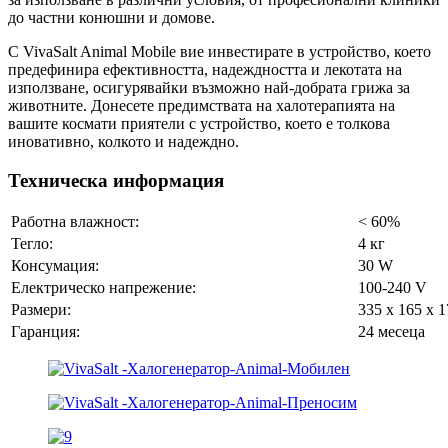
до частни конюшни и домове.
С VivaSalt Animal Mobile вие инвестирате в устройство, което
предефинира ефективността, надеждността и лекотата на
използване, осигурявайки възможно най-добрата грижа за
животните. Донесете предимствата на халотерапията на
вашите космати приятели с устройство, което е толкова
иновативно, колкото и надеждно.
Техническа информация
Работна влажност:
< 60%
Тегло:
4 кг
Консумация:
30 W
Електрическо напрежение:
100-240 V
Размери:
335 x 165 x 
Гаранция:
24 месеца