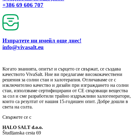
+386 69 606 707
Изпратете ни имейл още днес!
info@vivasalt.eu
Когато знанията, опитът и сърцето се свържат, се създава
качеството VivaSalt. Ние ви предлагаме висококачествени
решения за солни стаи и халотерапия. Отличаваме се с
изключително качество и дизайн при изграждането на солни
стаи, използваме сертифицирани от CE свързващи вещества
за сол и сме разработили трайно издръжливи халогенератори,
които са резултат от нашия 15-годишен опит. Добре дошли в
света на солта.
Свържете се с
HALO SALT d.o.o.
Študljanska cesta 69