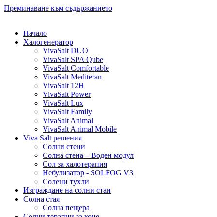
Преминаване към съдържанието
Начало
Халогенератор
VivaSalt DUO
VivaSalt SPA Qube
VivaSalt Comfortable
VivaSalt Mediteran
VivaSalt 12H
VivaSalt Power
VivaSalt Lux
VivaSalt Family
VivaSalt Animal
VivaSalt Animal Mobile
Viva Salt решения
Солни стени
Солна стена – Воден модул
Сол за халотерапия
Небулизатор - SOLFOG V3
Солени тухли
Изграждане на солни стаи
Солна стая
Солна пещера
Солни терапии за коне