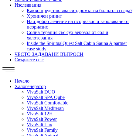
Изследвания
Какво представлява синдромът на болната сграда?
Хроничен ринит
Най-добро лечение на псориазис и заболяване от
псориазис
Солна терапия със сух аерозол от сол и
халотерапия
Inside the SpiritualQuest Salt Cabin Sauna A partner
case study
ЧЕСТО ЗАДАВАНИ ВЪПРОСИ
Свържете се с
Начало
Халогенератор
VivaSalt DUO
VivaSalt SPA Qube
VivaSalt Comfortable
VivaSalt Mediteran
VivaSalt 12H
VivaSalt Power
VivaSalt Lux
VivaSalt Family
VivaSalt Animal