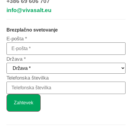
+386 69 606 707
info@vivasalt.eu
Brezplačno svetovanje
Telefonska
E-pošta
*
številka
Država
Država
*
Telefonska številka
Zahtevek