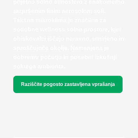
prijetno solno atmosfero z enakomerno
razpršenim finim aerosolom soli.
Takšna mikroklima je značilna za
sodobne wellness solne prostore, kjer
obiskovalci iščejo naravno, umirjeno in
sproščujoče okolje. Namenjena je
dobremu počutju in posebni izkušnji
solnega ambienta.
Raziščite pogosto zastavljena vprašanja