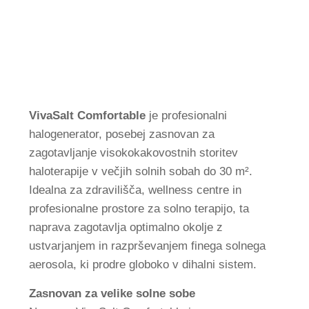
FI
CS
FR
JA
SV
VivaSalt Comfortable
je profesionalni
DA
halogenerator, posebej zasnovan za
NL
zagotavljanje visokokakovostnih storitev
haloterapije v večjih solnih sobah do 30 m².
RU
Idealna za zdravilišča, wellness centre in
profesionalne prostore za solno terapijo, ta
naprava zagotavlja optimalno okolje z
ustvarjanjem in razprševanjem finega solnega
aerosola, ki prodre globoko v dihalni sistem.
Zasnovan za velike solne sobe