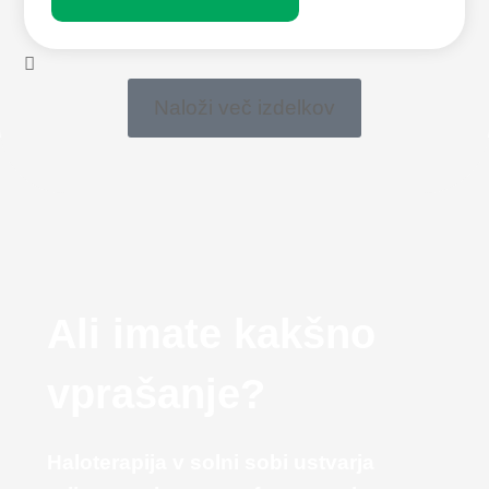
Naloži več izdelkov
Ali imate kakšno
vprašanje?
Haloterapija v solni sobi ustvarja