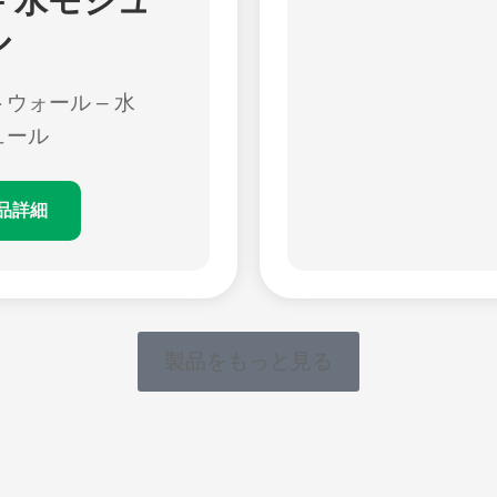
– 水モジュ
ル
ウォール – 水
ュール
品詳細
製品をもっと見る