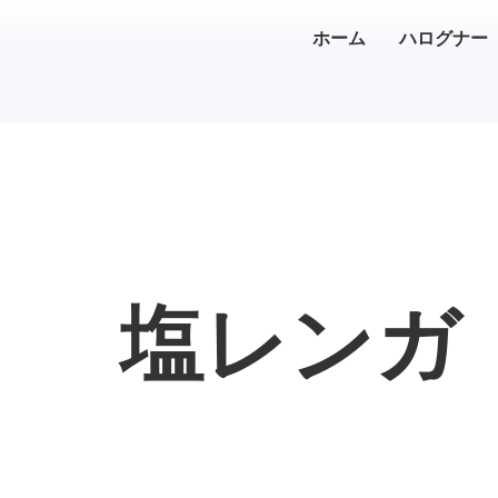
ホーム
ハログナー
塩レンガ