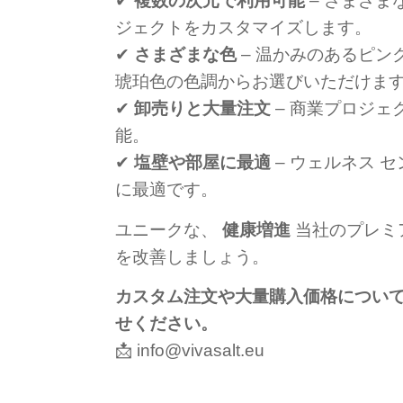
✔
複数の次元で利用可能
– さまざま
ジェクトをカスタマイズします。
✔
さまざまな色
– 温かみのあるピン
琥珀色の色調からお選びいただけま
✔
卸売りと大量注文
– 商業プロジェ
能。
✔
塩壁や部屋に最適
– ウェルネス 
に最適です。
ユニークな、
健康増進
当社のプレミ
を改善しましょう。
カスタム注文や大量購入価格につい
せください。
📩
info@vivasalt.eu