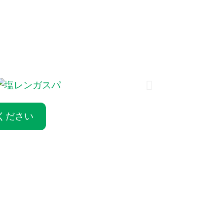
FI
CS
FR
SV
DA
NL
ください
RU