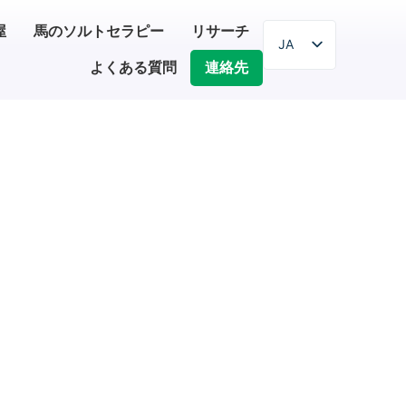
屋
馬のソルトセラピー
リサーチ
JA
よくある質問
連絡先
EN
SR
SL
HR
PL
BG
HU
IT
ZH
DE
ES