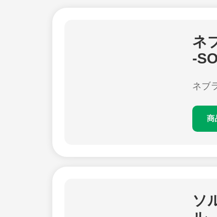
ネ
-S
ネブ
商
ソ