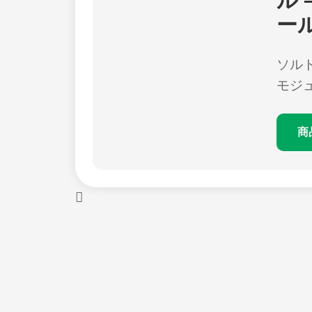
ル 
ー
ソルト
モジ
商